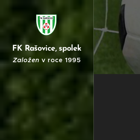
FK Rašovice, spolek
Založen
v roce
199
5