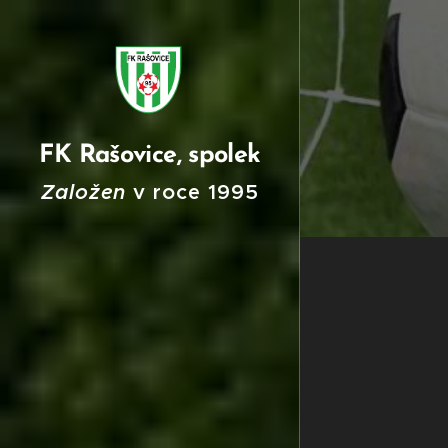
FK Rašovice, spolek
Založen
v roce
199
5