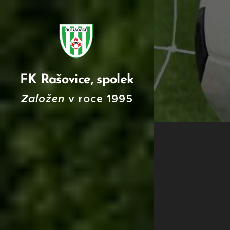
FK Rašovice, spolek
Založen
v roce
199
5