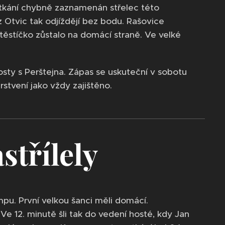
 utkání chybně zaznamenán střelec této
 Otvic tak odjíždějí bez bodu. Rašovice
těstíčko zůstalo na domácí straně. Ve velké
osty s Perštejna. Zápas se uskuteční v sobotu
rstvení jako vždy zajištěno.
astřílely
mpu. První velkou šanci měli domácí.
e 12. minutě šli tak do vedení hosté, kdy Jan