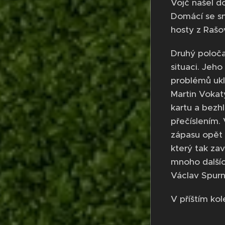
Vojč našel d
Domácí se sna
hosty z Rašo
Druhý poloča
situaci. Jeh
problémů ukli
Martin Vokatý
kartu a bezhl
přečíslením.
zápasu opět 
který tak za
mnoho dalšíc
Václav Spurný
V příštím kol