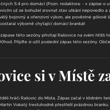
nečných 5:4 pro domácí (Pozn. redaktora: - v zápise o
ovicím už se bohužel srovnat stav utkání nepovedlo a z
vělý bojovný a ofenzivní výkon, ale pověstné gólové š
 postaral výborně chytající domácí brankář.
zápase této sezóny přivítají Rašovice na svém hřišti h
00hod. Přijďte si užít poslední zápas této sezóny. Obče
vice si v Místě z
žděli hráči Rašovic do Místa. Zápas začal v klidném te
rtin Vokatý trestuhodně přestřelil prázdnou branku. V