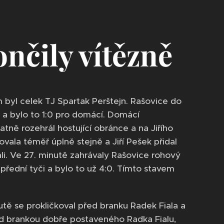
nčily vítězně
 byl celek TJ Spartak Perštejn. Rašovice do
s a bylo to 1:0 pro domácí. Domácí
tně rozehrál hostující obránce a na Jiřího
vala téměř úplně stejně a Jiří Pešek přidal
li. Ve 27. minutě zahrávaly Rašovice rohový
řední tyči a bylo to už 4:0. Tímto stavem
tě se prokličkoval před branku Radek Fiala a
řed brankou dobře postaveného Radka Fialu,