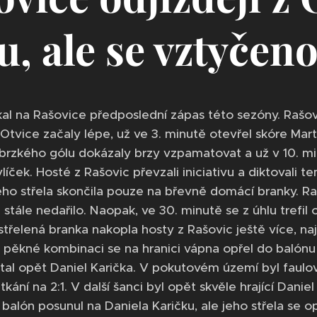
u, ale se vztyčen
al na Rašovice předposlední zápas této sezóny. Rašovi
Otvice začaly lépe, už ve 3. minutě otevřel skóre Mart
rzkého gólu dokázaly brzy vzpamatovat a už v 10. min
líček. Hosté z Rašovic převzali iniciativu a diktovali te
eho střela skončila pouze na břevně domácí branky. Rašo
 stále nedařilo. Naopak, ve 30. minutě se z úhlu trefil
řelená branka nakopla hosty z Rašovic ještě více, naje
 pěkné kombinaci se na hranici vápna opřel do balónu Da
tal opět Daniel Karička. V pokutovém území byl faulov
 utkání na 2:1. V další šanci byl opět skvěle hrající Da
balón posunul na Daniela Karičku, ale jeho střela se o