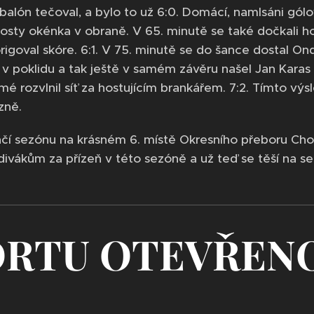
balón tečoval, a bylo to už 6:0. Domácí, namlsáni gólo
 hosty okénka v obraně. V 65. minutě se také dočkali 
rigoval skóre. 6:1. V 75. minutě se do šance dostal Ondř
 v poklidu a tak ještě v samém závěru našel Jan Kara
mé rozvlnil síť za hostujícím brankářem. 7:2. Tímto vý
zně.
čí sezónu na krásném 6. místě Okresního přeboru Ch
divákům za přízeň v této sezóně a už teď se těší na se
ORTU OTEVŘEN