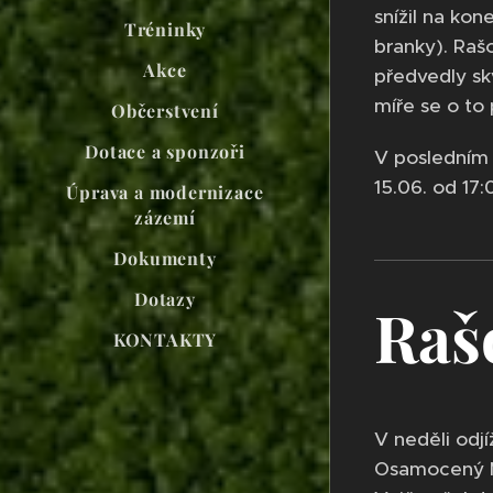
snížil na ko
Tréninky
branky). Raš
Akce
předvedly sk
míře se o to
Občerstvení
Dotace a sponzoři
V posledním 
15.06. od 17:
Úprava a modernizace
zázemí
Dokumenty
Dotazy
Rašo
KONTAKTY
V neděli odjí
Osamocený Ma