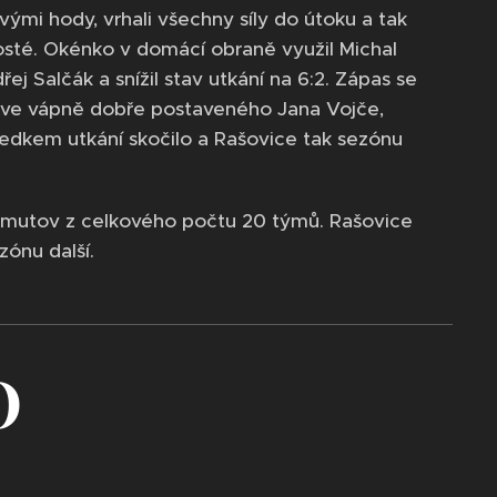
vými hody, vrhali všechny síly do útoku a tak
hosté. Okénko v domácí obraně využil Michal
ej Salčák a snížil stav utkání na 6:2. Zápas se
s ve vápně dobře postaveného Jana Vojče,
sledkem utkání skočilo a Rašovice tak sezónu
omutov z celkového počtu 20 týmů. Rašovice
zónu další.
O