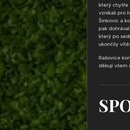
který chytře 
vznikali pro
Šinkovic a ko
pak dohrával
který po sed
ukončily vítě
Rašovice kon
děkují všem 
SP