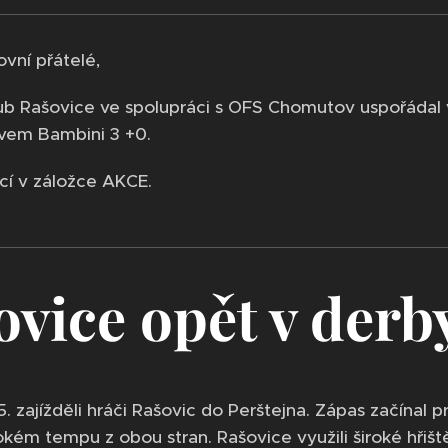
ovní přátelé,
ub Rašovice ve spolupráci s OFS Chomutov uspořádal 
vem Bambini 3 +0.
cí v záložce AKCE.
ovice opět v derb
5. zajížděli hráči Rašovic do Perštejna. Zápas začínal
okém tempu z obou stran. Rašovice využili široké hřišt