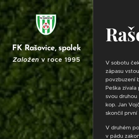
Raš
FK Rašovice, spolek
Založen
v roce
199
5
V sobotu ček
zápasu vstou
povzbuzení b
Peška zívala 
svou druhou 
kop. Jan Voj
skončil první
V druhém pol
v pádu zakon