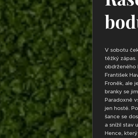
bod
V sobotu ček
těžký zápas. 
obdrženého b
František Hav
Froněk, ale j
branky se jim
Paradoxně vst
jen hosté. Po
šance se dos
a snížil stav
Hence, který 