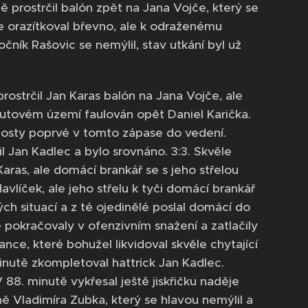
 prostrčil balón zpět na Jana Vojče, který se
 orazítkoval břevno, ale k odraženému
čník Rašovic se nemýlil, stav utkání byl už
ostrčil Jan Karas balón na Jana Vojče, ale
kutovém území faulován opět Daniel Karička.
hosty poprvé v tomto zápase do vedení.
l Jan Kadlec a bylo srovnáno. 3:3. Skvěle
Karas, ale domácí brankář se s jeho střelou
avlíček, ale jeho střelu k tyči domácí brankář
ch situací a z té ojedinělé poslal domácí do
 pokračovaly v ofenzivním snažení a zatlačily
šance, které bohužel likvidoval skvěle chytající
inutě zkompletoval hattrick Jan Kadlec.
V 88. minutě vykřesal ještě jiskřičku naděje
ně Vladimíra Zubka, který se hlavou nemýlil a