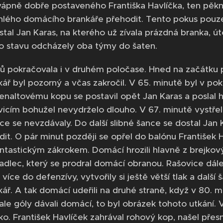
vápně dobře postaveného Františka Havlíčka, ten pěkně
hlého domácího brankáře přehodit. Tento pokus pouze
tal Jan Karas, na kterého už zívala prázdná branka, úto
to stavu odcházely oba týmy do šaten.
ů pokračovala i v druhém poločase. Hned na začátku pr
ář byl pozorný a včas zakročil. V 65. minutě byl v po
naltovému kopu se postavil opět Jan Karas a poslal 
icím bohužel nevydrželo dlouho. V 67. minutě vystřeli
ice se nevzdávaly. Do další slibné šance se dostal Jan 
it. O pár minut později se opřel do balónu František H
antastickým zákrokem. Domácí hrozili hlavně z brejkový
adlec, který se prodral domácí obranou. Rašovice dále
více do defenzívy, vytvořily si ještě větší tlak a další 
ář. A tak domácí udeřili na druhé straně, když v 80. m
, ale góly dávali domácí, to byl obrázek tohoto utkání. 
ko. František Havlíček zahrával rohový kop, našel přes