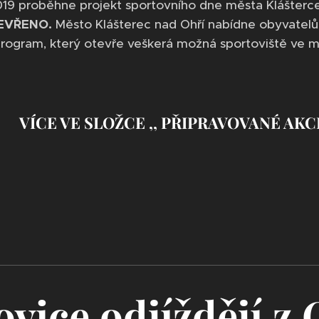
19 proběhne projekt sportovního dne města Klášterce
EVŘENO.
Město Klášterec nad Ohří nabídne obyvatel
rogram, který otevře veškerá možná sportoviště ve mě
VÍCE VE SLOŽCE ,, PŘIPRAVOVANÉ AKC
vice odjíždějí z 