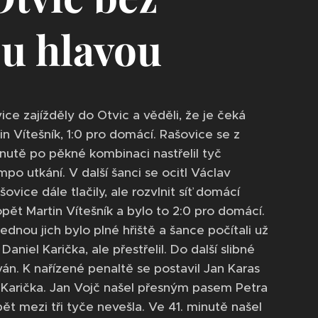
ou hlavou
ce zajížděly do Otvic a věděli, že je čeká
in Vítešník, 1:0 pro domácí. Rašovice se z
utě po pěkné kombinaci nastřelil tyč
mpo utkání. V další šanci se ocitl Václav
vice dále tlačily, ale rozvlnit síť domácí
 opět Martin Vítešník a bylo to 2:0 pro domácí.
dnou jich bylo plné hřiště a šance počítali už
niel Karička, ale přestřelil. Do další slibné
án. K nařízené penaltě se postavil Jan Karas
niel Karička. Jan Vojč našel přesným pasem Petra
pět mezi tři tyče nevešla. Ve 41. minutě našel