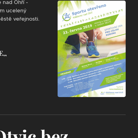
 nad Ohří -
ům ucelený
stě veřejnosti.
E,,
Otvic bez