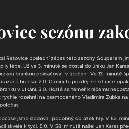
ovice sezónu zako
al Rašovice poslední zápas této sezóny. Soupeřem jim
pily lépe. Už ve 3. minutě se dostal do úniku Jan Kara
rzkou brankou pokračovali v útočení. Ve 13. minutě špa
prázdná branka. 2:0. O minutu později se situace opako
branku v utkání. 3:0. Hosté se téměř k ničemu nedosta
č rychle rozehrál na osamoceného Vladimíra Zubka na p
 poločas.
očase jsme sledovali podobný obrázek hry. V 52. minu
čil skvěle k tyči. 5:0. V 58. minutě našel Jan Karas p