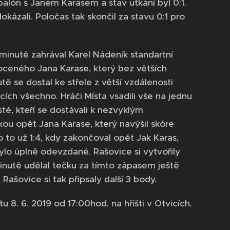
balón s Janem Karasem a stav utkání byl 0:1.
okázali. Poločas tak skončil za stavu 0:1 pro
 minutě zahrával Karel Nádeník standartní
moceného Jana Karase, který bez větších
tě se dostal ke střele z větší vzdálenosti
cích všechno. Hráči Místa vsadili vše na jednu
sté, kteří se dostávali k nezvyklým
ou opět Jana Karase, který navýšil skóre
 to už 1:4, kdy zakončoval opět Jak Karas,
ylo úplně odevzdané. Rašovice si vytvořily
minutě udělal tečku za tímto zápasem ještě
 Rašovice si tak připsaly další 3 body.
u 8. 6. 2019 od 17:00hod. na hřišti v Otvicích.