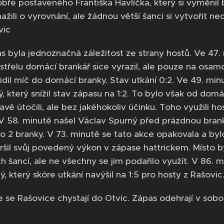
obře postaveného Františka Havlíčka, který si vyměnil 
žili o vyrovnání, ale žádnou větší šanci si vytvořit ned
vic
s byla jednoznačná záležitost ze strany hostů. Ve 47.
o střelu domácí brankář sice vyrazil, ale pouze na osa
dil míč do domácí branky. Stav utkání 0:2. Ve 49. minu
, který snížil stav zápasu na 1:2. To bylo však od domá
avě útočili, ale bez jakéhokoliv účinku. Toho využili ho
 V 58. minutě našel Václav Spurný před prázdnou brank
o 2 branky. V 73. minutě se tato akce opakovala a bylo
vršil svůj povedený výkon v zápase hattrickem. Místo b
h šancí, ale ne všechny se jim podařilo využít. V 86. 
, který skóre utkání navýšil na 1:5 pro hosty z Rašovic.
e se Rašovice chystají do Otvic. Zápas odehrají v sobot