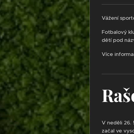
Vážení sport
Fotbalový kl
dětí pod náz
Více informa
Raš
V neděli 26. 
začal ve vys