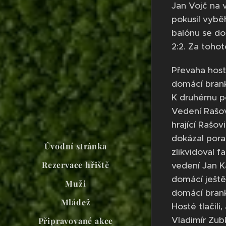
Jan Vojč na 
pokusil vybě
balónu se dos
2:2. Za toho
Převaha host
domácí brank
K druhému pe
Vedení Rašov
hrající Rašov
dokázal porad
Úvodní stránka
zlikvidoval f
Rezervace hřiště
vedení Jan K
domácí ještě 
Muži
domácí brank
Mládež
Hosté tlačili
Vladimír Zub
Připravované akce