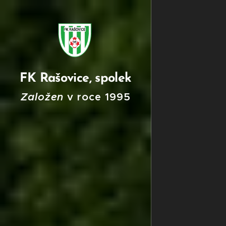
FK Rašovice, spolek
Založen
v roce
199
5