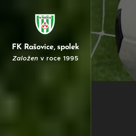
FK Rašovice, spolek
Založen
v roce
199
5