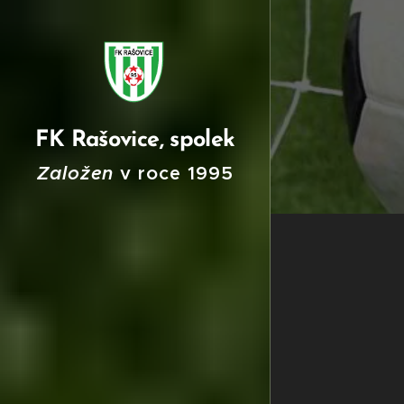
FK Rašovice, spolek
Založen
v roce
199
5