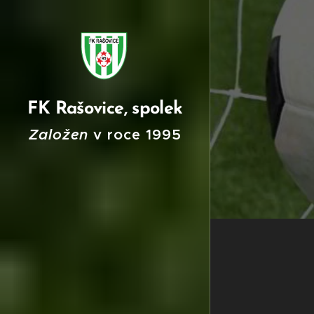
FK Rašovice, spolek
Založen
v roce
199
5