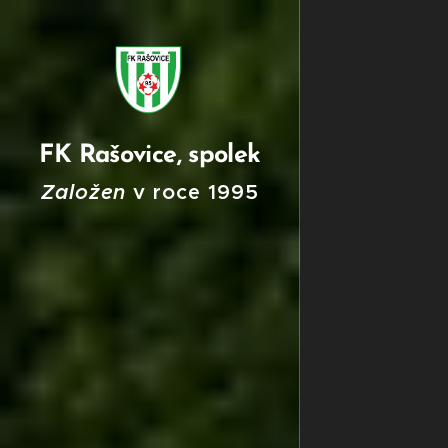
FK Rašovice, spolek
Založen
v roce
199
5