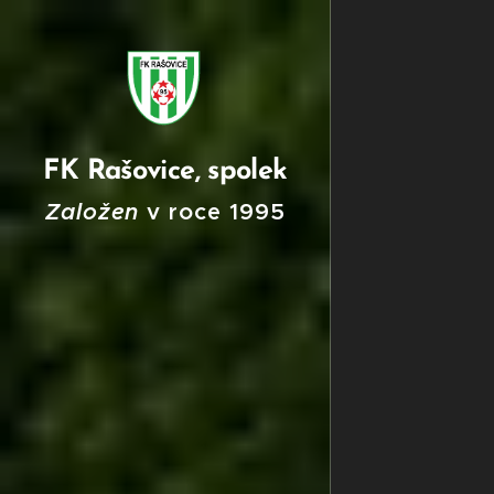
FK Rašovice, spolek
Založen
v roce
199
5