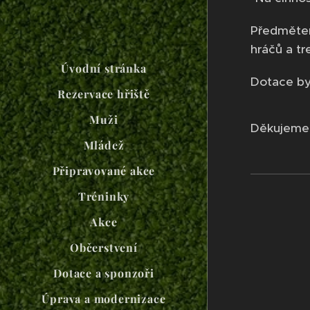
Předmětem
hráčů a tr
Úvodní stránka
Dotace byl
Rezervace hřiště
Muži
Děkujeme 
Mládež
Připravované akce
Tréninky
Akce
Občerstvení
Dotace a sponzoři
Úprava a modernizace