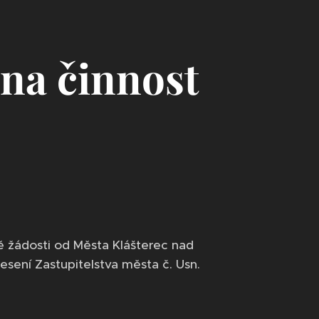
 na činnost
ě žádosti od Města Klášterec nad
nesení Zastupitelstva města č. Usn.