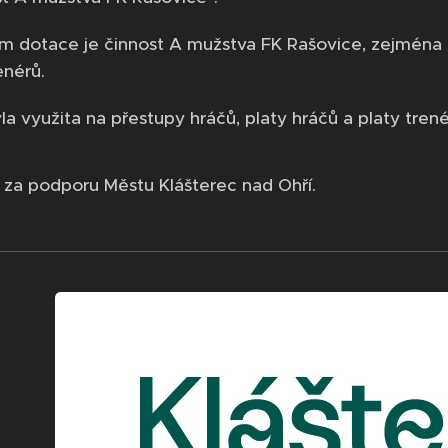
 dotace je činnost A mužstva FK Rašovice, zejména n
enérů.
a využita na přestupy hráčů, platy hráčů a platy trené
za podporu Městu Klášterec nad Ohří.