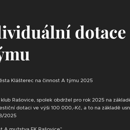
ividuální dotace
týmu
sta Klášterec na činnost A týmu 2025
klub Rašovice, spolek obdržel pro rok 2025 na základ
estiční dotaci ve výši 100 000,-Kč, a to na základě us
8/2025
st A mužstva FK Rašovice".