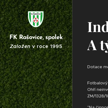
Ind
FK Rašovice, spolek
A 
Založen
v roce
199
5
Dotace mě
Fotbalový 
Ohří neinv
ZM/1328/1
"Na činno