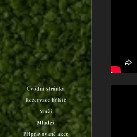
Úvodní stránka
Rezervace hřiště
Muži
Mládež
Připravované akce