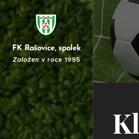
FK Rašovice, spolek
Založen
v roce
199
5
K