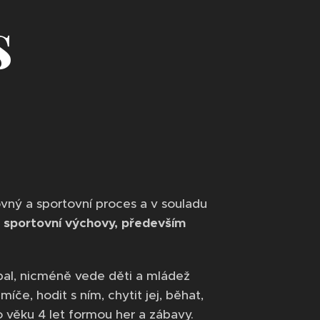
s
ovný a sportovní proces a v souladu
a sportovní výchovy, především
tbal, nicméně vede děti a mládež
če, hodit s ním, chytit jej, běhat,
o věku 4 let formou her a zábavy.