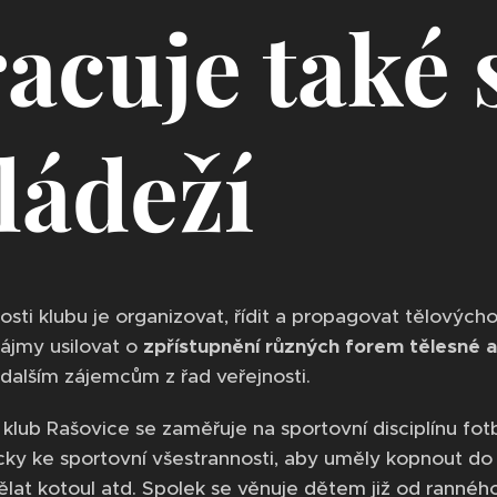
acuje také 
ládeží
osti klubu je organizovat, řídit a propagovat tělových
ájmy usilovat o
zpřístupnění různých forem tělesné 
 dalším zájemcům z řad veřejnosti.
klub Rašovice se zaměřuje na sportovní disciplínu fo
ky ke sportovní všestrannosti, aby uměly kopnout do mí
ělat kotoul atd. Spolek se věnuje dětem již od rannéh