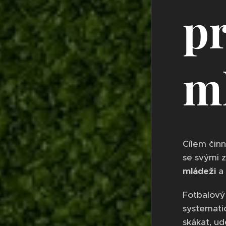
pr
m
Cílem činn
se svými z
mládeži
a
Fotbalový 
systematic
skákat, ud