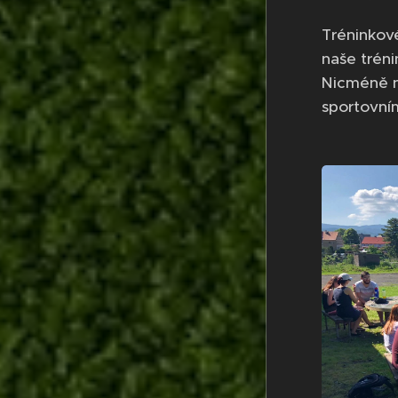
Tréninkové
naše tréni
Nicméně ná
sportovním